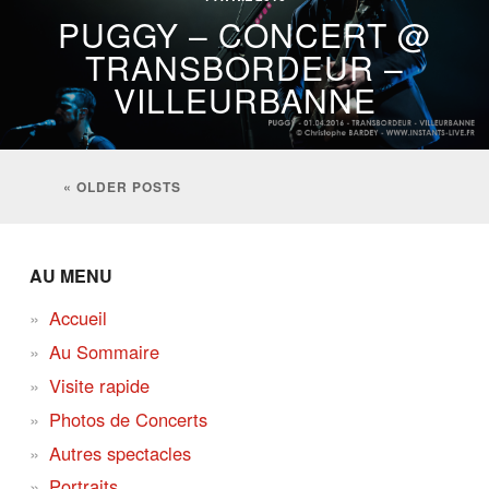
PUGGY – CONCERT @
TRANSBORDEUR –
VILLEURBANNE
« OLDER POSTS
AU MENU
Accueil
Au Sommaire
Visite rapide
Photos de Concerts
Autres spectacles
Portraits