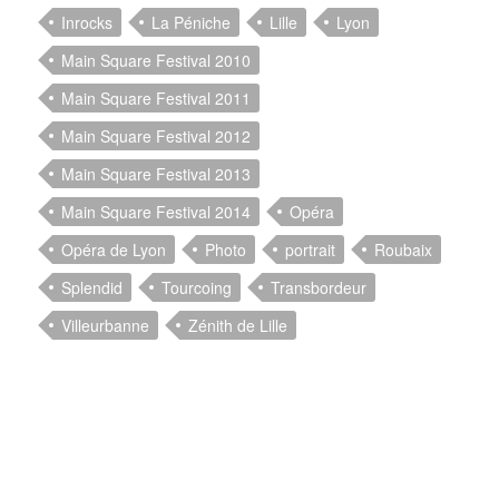
Inrocks
La Péniche
Lille
Lyon
Main Square Festival 2010
Main Square Festival 2011
Main Square Festival 2012
Main Square Festival 2013
Main Square Festival 2014
Opéra
Opéra de Lyon
Photo
portrait
Roubaix
Splendid
Tourcoing
Transbordeur
Villeurbanne
Zénith de Lille