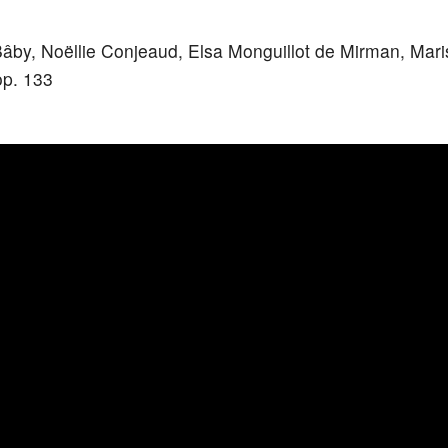
 Bâby, Noëllie Conjeaud, Elsa Monguillot de Mirman, Mari
op. 133