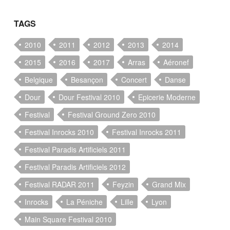
TAGS
2010
2011
2012
2013
2014
2015
2016
2017
Arras
Aéronef
Belgique
Besançon
Concert
Danse
Dour
Dour Festival 2010
Epicerie Moderne
Festival
Festival Ground Zero 2010
Festival Inrocks 2010
Festival Inrocks 2011
Festival Paradis Artificiels 2011
Festival Paradis Artificiels 2012
Festival RADAR 2011
Feyzin
Grand Mix
Inrocks
La Péniche
Lille
Lyon
Main Square Festival 2010