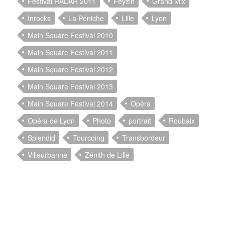
Festival RADAR 2011
Feyzin
Grand Mix
Inrocks
La Péniche
Lille
Lyon
Main Square Festival 2010
Main Square Festival 2011
Main Square Festival 2012
Main Square Festival 2013
Main Square Festival 2014
Opéra
Opéra de Lyon
Photo
portrait
Roubaix
Splendid
Tourcoing
Transbordeur
Villeurbanne
Zénith de Lille