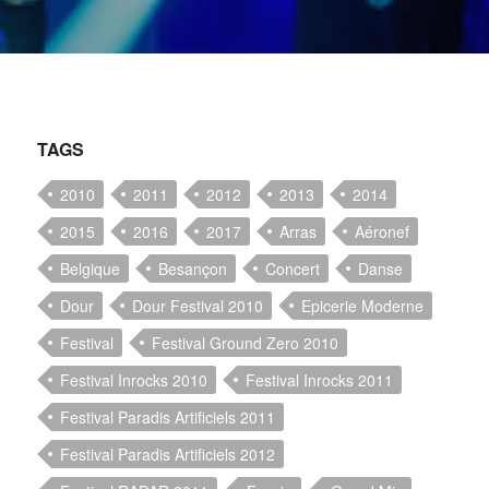
TAGS
2010
2011
2012
2013
2014
2015
2016
2017
Arras
Aéronef
Belgique
Besançon
Concert
Danse
Dour
Dour Festival 2010
Epicerie Moderne
Festival
Festival Ground Zero 2010
Festival Inrocks 2010
Festival Inrocks 2011
Festival Paradis Artificiels 2011
Festival Paradis Artificiels 2012