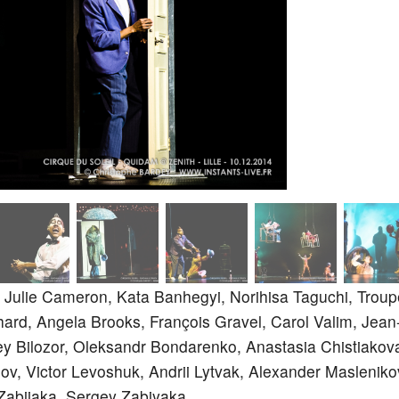
n, Julie Cameron, Kata Banhegyi, Norihisa Taguchi, Trou
rd, Angela Brooks, François Gravel, Carol Valim, Jean
ey Bilozor, Oleksandr Bondarenko, Anastasia Chistiakova
v, Victor Levoshuk, Andrii Lytvak, Alexander Masleniko
Zabiiaka, Sergey Zabiyaka.