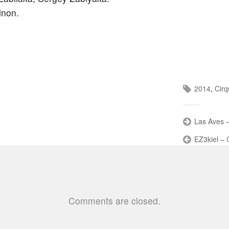
inon.
2014
,
Cirq
Las Aves –
EZ3kiel – 
Comments are closed.