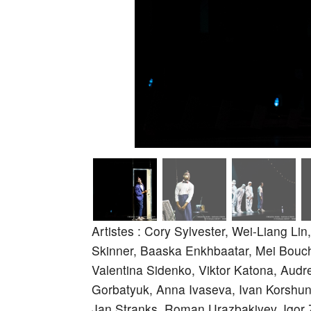
Artistes : Cory Sylvester, Wei-Liang Li
Skinner, Baaska Enkhbaatar, Mei Boucha
Valentina Sidenko, Viktor Katona, Audr
Gorbatyuk, Anna Ivaseva, Ivan Korshuno
Jan Stranks, Roman Urazbakiyev, Igor 