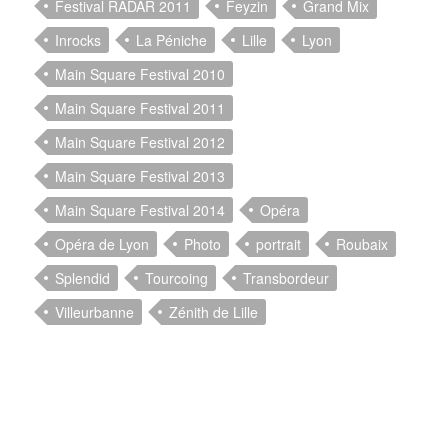
Festival RADAR 2011
Feyzin
Grand Mix
Inrocks
La Péniche
Lille
Lyon
Main Square Festival 2010
Main Square Festival 2011
Main Square Festival 2012
Main Square Festival 2013
Main Square Festival 2014
Opéra
Opéra de Lyon
Photo
portrait
Roubaix
Splendid
Tourcoing
Transbordeur
Villeurbanne
Zénith de Lille