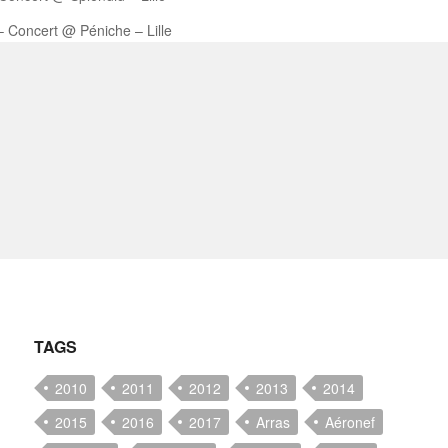
– Concert @ Péniche – Lille
TAGS
2010
2011
2012
2013
2014
2015
2016
2017
Arras
Aéronef