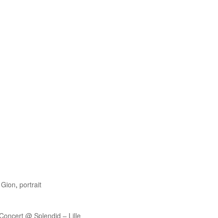
 Gion
,
portrait
 Concert @ Splendid – Lille