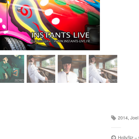
2014
,
Joel
HollySiz –