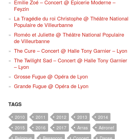
Emilie Zoé – Concert @ Epicerie Moderne –
Feyzin
La Tragédie du roi Christophe @ Théâtre National
Populaire de Villeurbanne
Roméo et Juliette @ Théâtre National Populaire
de Villeurbanne
The Cure – Concert @ Halle Tony Garnier – Lyon
The Twilight Sad – Concert @ Halle Tony Garnier
– Lyon
Grosse Fugue @ Opéra de Lyon
Grande Fugue @ Opéra de Lyon
TAGS
2010
2011
2012
2013
2014
2015
2016
2017
Arras
Aéronef
Belgique
Besançon
Concert
Danse