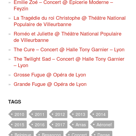
Emilie Zoé – Concert @ Epicerie Moderne –
Feyzin
La Tragédie du roi Christophe @ Théâtre National
Populaire de Villeurbanne
Roméo et Juliette @ Théâtre National Populaire
de Villeurbanne
The Cure – Concert @ Halle Tony Garnier – Lyon
The Twilight Sad – Concert @ Halle Tony Garnier
– Lyon
Grosse Fugue @ Opéra de Lyon
Grande Fugue @ Opéra de Lyon
TAGS
2010
2011
2012
2013
2014
2015
2016
2017
Arras
Aéronef
Belgique
Besançon
Concert
Danse