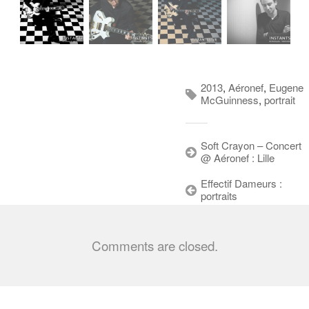
2013
,
Aéronef
,
Eugene
McGuinness
,
portrait
Soft Crayon – Concert
@ Aéronef : Lille
Effectif Dameurs :
portraits
Comments are closed.