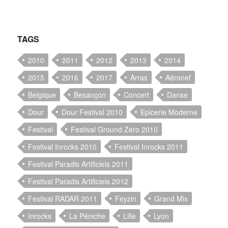
TAGS
2010
2011
2012
2013
2014
2015
2016
2017
Arras
Aéronef
Belgique
Besançon
Concert
Danse
Dour
Dour Festival 2010
Epicerie Moderne
Festival
Festival Ground Zero 2010
Festival Inrocks 2010
Festival Inrocks 2011
Festival Paradis Artificiels 2011
Festival Paradis Artificiels 2012
Festival RADAR 2011
Feyzin
Grand Mix
Inrocks
La Péniche
Lille
Lyon