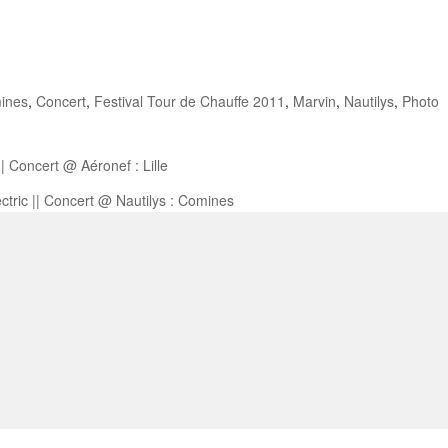
ines
,
Concert
,
Festival Tour de Chauffe 2011
,
Marvin
,
Nautilys
,
Photo
|| Concert @ Aéronef : Lille
lectric || Concert @ Nautilys : Comines