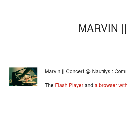
MARVIN |
Marvin || Concert @ Nautilys : Comi
The
Flash Player
and
a browser with