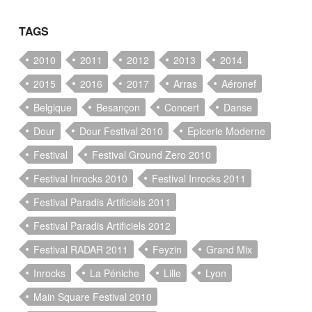
TAGS
2010
2011
2012
2013
2014
2015
2016
2017
Arras
Aéronef
Belgique
Besançon
Concert
Danse
Dour
Dour Festival 2010
Epicerie Moderne
Festival
Festival Ground Zero 2010
Festival Inrocks 2010
Festival Inrocks 2011
Festival Paradis Artificiels 2011
Festival Paradis Artificiels 2012
Festival RADAR 2011
Feyzin
Grand Mix
Inrocks
La Péniche
Lille
Lyon
Main Square Festival 2010