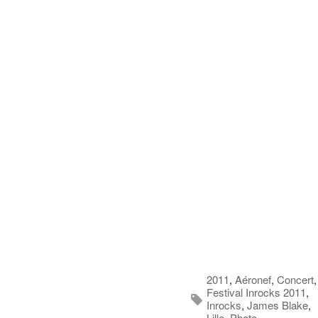
2011
,
Aéronef
,
Concert
,
Festival Inrocks 2011
,
Inrocks
,
James Blake
,
Lille
,
Photo