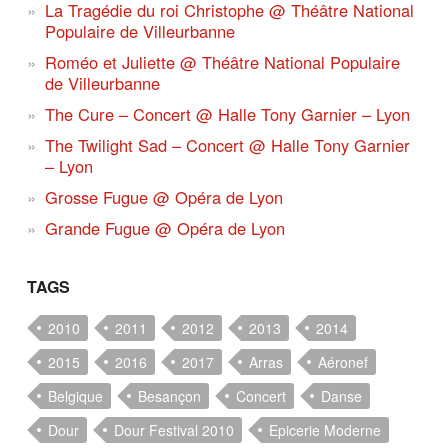
La Tragédie du roi Christophe @ Théâtre National
Populaire de Villeurbanne
Roméo et Juliette @ Théâtre National Populaire
de Villeurbanne
The Cure – Concert @ Halle Tony Garnier – Lyon
The Twilight Sad – Concert @ Halle Tony Garnier
– Lyon
Grosse Fugue @ Opéra de Lyon
Grande Fugue @ Opéra de Lyon
TAGS
2010
2011
2012
2013
2014
2015
2016
2017
Arras
Aéronef
Belgique
Besançon
Concert
Danse
Dour
Dour Festival 2010
Epicerie Moderne