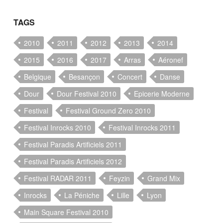
TAGS
2010
2011
2012
2013
2014
2015
2016
2017
Arras
Aéronef
Belgique
Besançon
Concert
Danse
Dour
Dour Festival 2010
Epicerie Moderne
Festival
Festival Ground Zero 2010
Festival Inrocks 2010
Festival Inrocks 2011
Festival Paradis Artificiels 2011
Festival Paradis Artificiels 2012
Festival RADAR 2011
Feyzin
Grand Mix
Inrocks
La Péniche
Lille
Lyon
Main Square Festival 2010