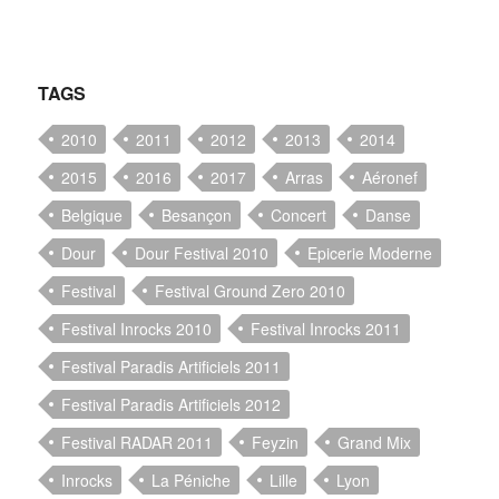
TAGS
2010
2011
2012
2013
2014
2015
2016
2017
Arras
Aéronef
Belgique
Besançon
Concert
Danse
Dour
Dour Festival 2010
Epicerie Moderne
Festival
Festival Ground Zero 2010
Festival Inrocks 2010
Festival Inrocks 2011
Festival Paradis Artificiels 2011
Festival Paradis Artificiels 2012
Festival RADAR 2011
Feyzin
Grand Mix
Inrocks
La Péniche
Lille
Lyon