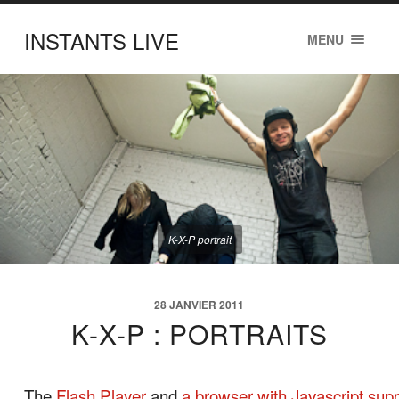
INSTANTS LIVE
MENU
K-X-P portrait
28 JANVIER 2011
K-X-P : PORTRAITS
The
Flash Player
and
a browser with Javascript sup