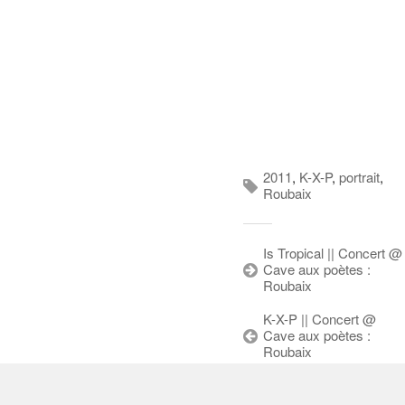
2011
,
K-X-P
,
portrait
,
Roubaix
Is Tropical || Concert @
Cave aux poètes :
Roubaix
K-X-P || Concert @
Cave aux poètes :
Roubaix