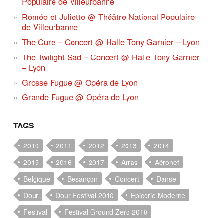
Populaire de Villeurbanne
Roméo et Juliette @ Théâtre National Populaire
de Villeurbanne
The Cure – Concert @ Halle Tony Garnier – Lyon
The Twilight Sad – Concert @ Halle Tony Garnier
– Lyon
Grosse Fugue @ Opéra de Lyon
Grande Fugue @ Opéra de Lyon
TAGS
2010
2011
2012
2013
2014
2015
2016
2017
Arras
Aéronef
Belgique
Besançon
Concert
Danse
Dour
Dour Festival 2010
Epicerie Moderne
Festival
Festival Ground Zero 2010