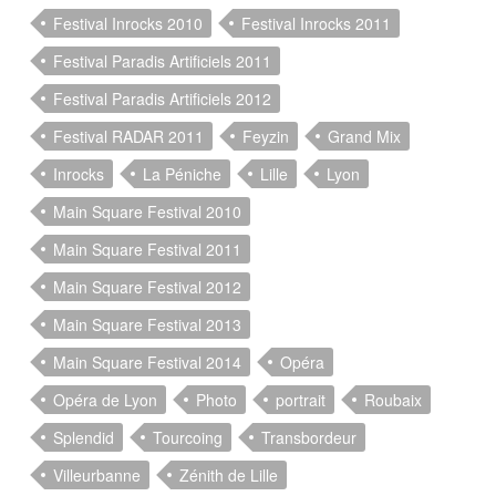
Festival Inrocks 2010
Festival Inrocks 2011
Festival Paradis Artificiels 2011
Festival Paradis Artificiels 2012
Festival RADAR 2011
Feyzin
Grand Mix
Inrocks
La Péniche
Lille
Lyon
Main Square Festival 2010
Main Square Festival 2011
Main Square Festival 2012
Main Square Festival 2013
Main Square Festival 2014
Opéra
Opéra de Lyon
Photo
portrait
Roubaix
Splendid
Tourcoing
Transbordeur
Villeurbanne
Zénith de Lille