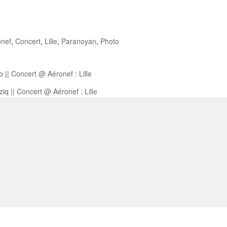
onef
,
Concert
,
Lille
,
Paranoyan
,
Photo
o || Concert @ Aéronef : Lille
ziq || Concert @ Aéronef : Lille