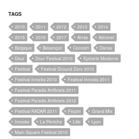
TAGS
2010
2011
2012
2013
2014
2015
2016
2017
Arras
Aéronef
Belgique
Besançon
Concert
Danse
Dour
Dour Festival 2010
Epicerie Moderne
Festival
Festival Ground Zero 2010
Festival Inrocks 2010
Festival Inrocks 2011
Festival Paradis Artificiels 2011
Festival Paradis Artificiels 2012
Festival RADAR 2011
Feyzin
Grand Mix
Inrocks
La Péniche
Lille
Lyon
Main Square Festival 2010