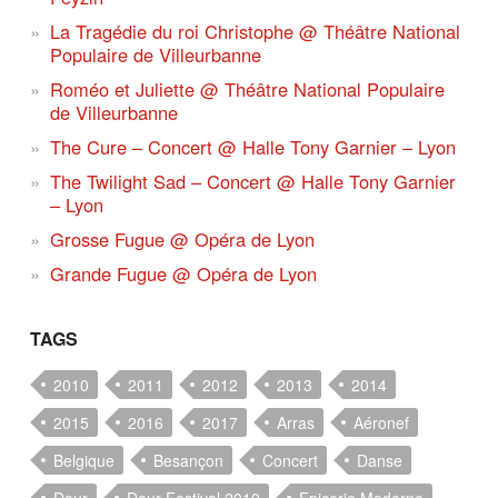
La Tragédie du roi Christophe @ Théâtre National
Populaire de Villeurbanne
Roméo et Juliette @ Théâtre National Populaire
de Villeurbanne
The Cure – Concert @ Halle Tony Garnier – Lyon
The Twilight Sad – Concert @ Halle Tony Garnier
– Lyon
Grosse Fugue @ Opéra de Lyon
Grande Fugue @ Opéra de Lyon
TAGS
2010
2011
2012
2013
2014
2015
2016
2017
Arras
Aéronef
Belgique
Besançon
Concert
Danse
Dour
Dour Festival 2010
Epicerie Moderne