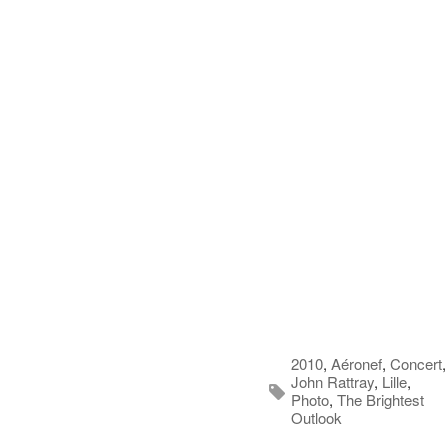
2010
,
Aéronef
,
Concert
,
John Rattray
,
Lille
,
Photo
,
The Brightest
Outlook