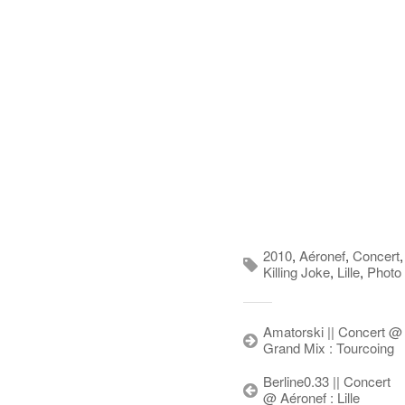
2010
,
Aéronef
,
Concert
,
Killing Joke
,
Lille
,
Photo
Amatorski || Concert @
Grand Mix : Tourcoing
Berline0.33 || Concert
@ Aéronef : Lille