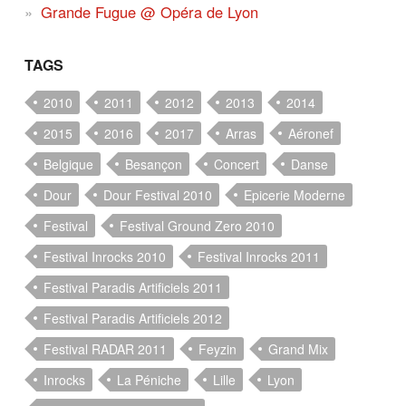
Grande Fugue @ Opéra de Lyon
TAGS
2010
2011
2012
2013
2014
2015
2016
2017
Arras
Aéronef
Belgique
Besançon
Concert
Danse
Dour
Dour Festival 2010
Epicerie Moderne
Festival
Festival Ground Zero 2010
Festival Inrocks 2010
Festival Inrocks 2011
Festival Paradis Artificiels 2011
Festival Paradis Artificiels 2012
Festival RADAR 2011
Feyzin
Grand Mix
Inrocks
La Péniche
Lille
Lyon