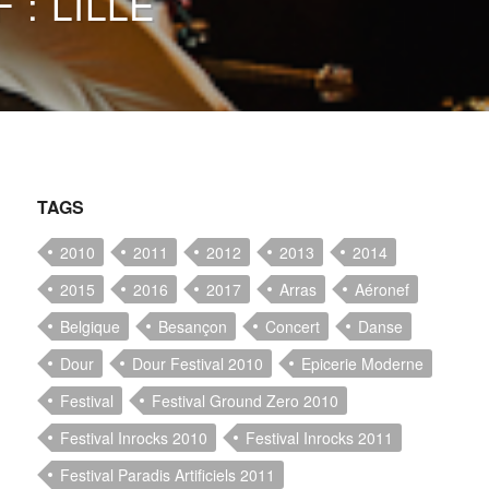
 : LILLE
TAGS
2010
2011
2012
2013
2014
2015
2016
2017
Arras
Aéronef
Belgique
Besançon
Concert
Danse
Dour
Dour Festival 2010
Epicerie Moderne
Festival
Festival Ground Zero 2010
Festival Inrocks 2010
Festival Inrocks 2011
Festival Paradis Artificiels 2011