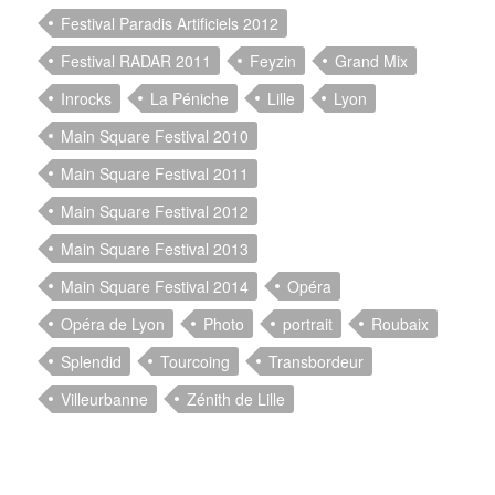
Festival Paradis Artificiels 2012
Festival RADAR 2011
Feyzin
Grand Mix
Inrocks
La Péniche
Lille
Lyon
Main Square Festival 2010
Main Square Festival 2011
Main Square Festival 2012
Main Square Festival 2013
Main Square Festival 2014
Opéra
Opéra de Lyon
Photo
portrait
Roubaix
Splendid
Tourcoing
Transbordeur
Villeurbanne
Zénith de Lille