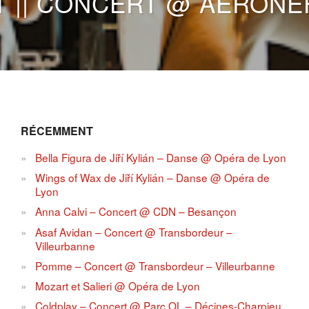
.T || CONCERT @ AÉRONEF
RÉCEMMENT
Bella Figura de Jiří Kylián – Danse @ Opéra de Lyon
Wings of Wax de Jiří Kylián – Danse @ Opéra de
Lyon
Anna Calvi – Concert @ CDN – Besançon
Asaf Avidan – Concert @ Transbordeur –
Villeurbanne
Pomme – Concert @ Transbordeur – Villeurbanne
Mozart et Salieri @ Opéra de Lyon
Coldplay – Concert @ Parc OL – Décines-Charpieu