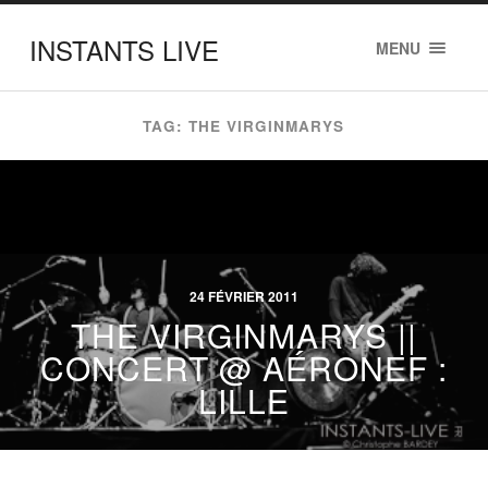
INSTANTS LIVE
MENU
TAG: THE VIRGINMARYS
24 FÉVRIER 2011
THE VIRGINMARYS ||
CONCERT @ AÉRONEF :
LILLE