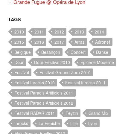
Grande Fugue @ Opéra de Lyon
TAGS
2010
2011
2012
2013
2014
2015
2016
2017
Arras
Aéronef
Belgique
Besançon
Concert
Danse
Dour
Dour Festival 2010
Epicerie Moderne
Festival
Festival Ground Zero 2010
Festival Inrocks 2010
Festival Inrocks 2011
Festival Paradis Artificiels 2011
Festival Paradis Artificiels 2012
Festival RADAR 2011
Feyzin
Grand Mix
Inrocks
La Péniche
Lille
Lyon
Main Square Festival 2010