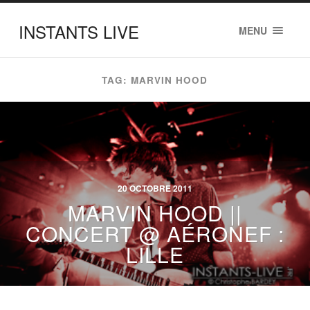
INSTANTS LIVE
MENU
TAG: MARVIN HOOD
20 OCTOBRE 2011
MARVIN HOOD ||
CONCERT @ AÉRONEF :
LILLE