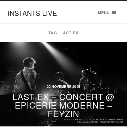
INSTANTS LIVE
MENU
TAG: LAST EX
22 NOVEMBRE 2015
LAST EX – CONCERT @
EPICERIE MODERNE –
FEYZIN