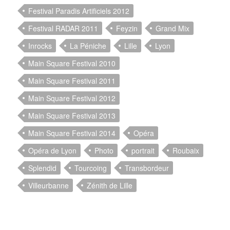
Festival Paradis Artificiels 2012
Festival RADAR 2011
Feyzin
Grand Mix
Inrocks
La Péniche
Lille
Lyon
Main Square Festival 2010
Main Square Festival 2011
Main Square Festival 2012
Main Square Festival 2013
Main Square Festival 2014
Opéra
Opéra de Lyon
Photo
portrait
Roubaix
Splendid
Tourcoing
Transbordeur
Villeurbanne
Zénith de Lille