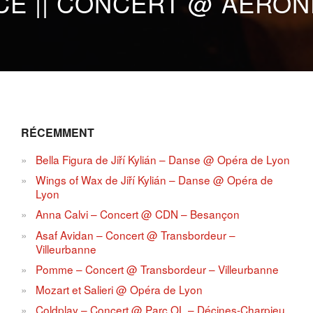
CE || CONCERT @ AÉRONE
RÉCEMMENT
Bella Figura de Jiří Kylián – Danse @ Opéra de Lyon
Wings of Wax de Jiří Kylián – Danse @ Opéra de
Lyon
Anna Calvi – Concert @ CDN – Besançon
Asaf Avidan – Concert @ Transbordeur –
Villeurbanne
Pomme – Concert @ Transbordeur – Villeurbanne
Mozart et Salieri @ Opéra de Lyon
Coldplay – Concert @ Parc OL – Décines-Charpieu