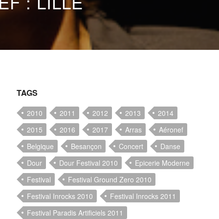
F : LILLE
TAGS
2010
2011
2012
2013
2014
2015
2016
2017
Arras
Aéronef
Belgique
Besançon
Concert
Danse
Dour
Dour Festival 2010
Epicerie Moderne
Festival
Festival Ground Zero 2010
Festival Inrocks 2010
Festival Inrocks 2011
Festival Paradis Artificiels 2011