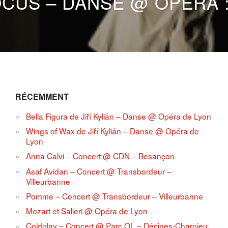
CUS – DANSE @ OPÉRA :
RÉCEMMENT
Bella Figura de Jiří Kylián – Danse @ Opéra de Lyon
Wings of Wax de Jiří Kylián – Danse @ Opéra de
Lyon
Anna Calvi – Concert @ CDN – Besançon
Asaf Avidan – Concert @ Transbordeur –
Villeurbanne
Pomme – Concert @ Transbordeur – Villeurbanne
Mozart et Salieri @ Opéra de Lyon
Coldplay – Concert @ Parc OL – Décines-Charpieu