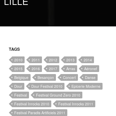
 LILLE
TAGS
2010
2011
2012
2013
2014
2015
2016
2017
Arras
Aéronef
Belgique
Besançon
Concert
Danse
Dour
Dour Festival 2010
Epicerie Moderne
Festival
Festival Ground Zero 2010
Festival Inrocks 2010
Festival Inrocks 2011
Festival Paradis Artificiels 2011