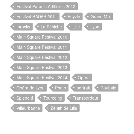
Festival Paradis Artificiels 2012
Festival RADAR 2011
Feyzin
Grand Mix
Inrocks
La Péniche
Lille
Lyon
Main Square Festival 2010
Main Square Festival 2011
Main Square Festival 2012
Main Square Festival 2013
Main Square Festival 2014
Opéra
Opéra de Lyon
Photo
portrait
Roubaix
Splendid
Tourcoing
Transbordeur
Villeurbanne
Zénith de Lille