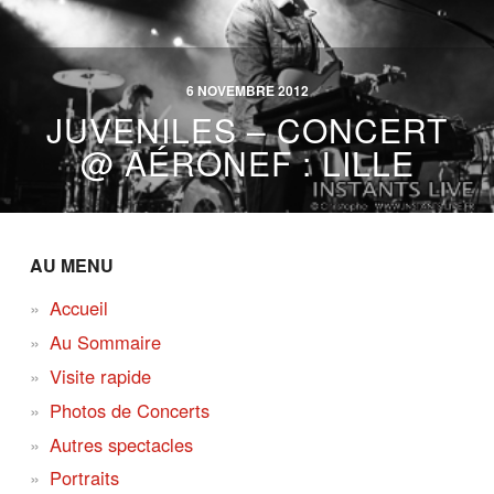
6 NOVEMBRE 2012
JUVENILES – CONCERT
@ AÉRONEF : LILLE
AU MENU
Accueil
Au Sommaire
Visite rapide
Photos de Concerts
Autres spectacles
Portraits