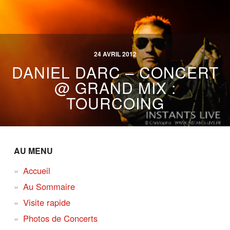
24 AVRIL 2012
DANIEL DARC – CONCERT
@ GRAND MIX :
TOURCOING
AU MENU
Accueil
Au Sommaire
Visite rapide
Photos de Concerts