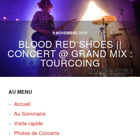
9 NOVEMBRE 2010
BLOOD RED SHOES ||
CONCERT @ GRAND MIX :
TOURCOING
AU MENU
Accueil
Au Sommaire
Visite rapide
Photos de Concerts