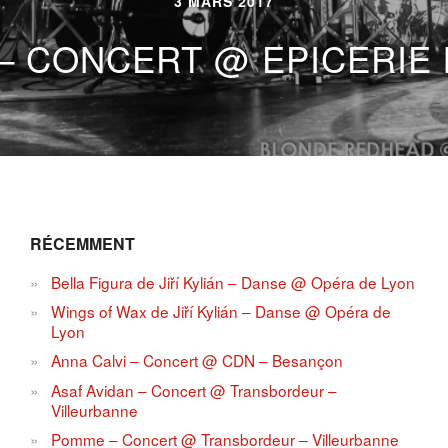
3 MARS 2017
– CONCERT @ EPICERIE 
RÉCEMMENT
Bella Figura de Jiří Kylián – Danse @ Opéra de Lyon
Wings of Wax de Jiří Kylián – Danse @ Opéra de
Lyon
Anna Calvi – Concert @ CDN – Besançon
Asaf Avidan – Concert @ Transbordeur –
Villeurbanne
Pomme – Concert @ Transbordeur – Villeurbanne