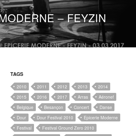
MODERNE – FEYZIN
TAGS
2010
2011
2012
2013
2014
2015
2016
2017
Arras
Aéronef
Belgique
Besançon
Concert
Danse
Dour
Dour Festival 2010
Epicerie Moderne
Festival
Festival Ground Zero 2010