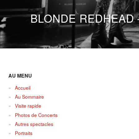
BLONDE REDHEAD 
AU MENU
Accueil
Au Sommaire
Visite rapide
Photos de Concerts
Autres spectacles
Portraits