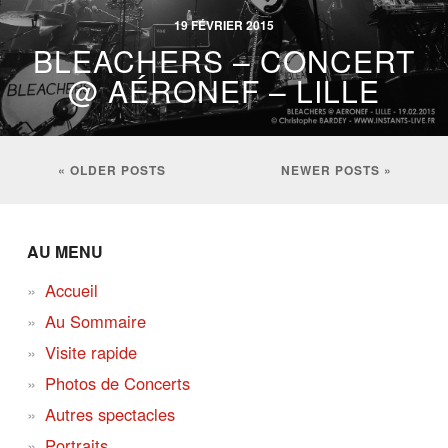
19 FÉVRIER 2015
BLEACHERS – CONCERT
@ AÉRONEF – LILLE
« OLDER POSTS
NEWER POSTS »
AU MENU
Accueil
Au Sommaire
Visite rapide
Photos de Concerts
Autres spectacles
Portraits