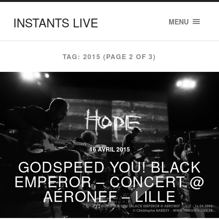
INSTANTS LIVE
MENU
TAG: 2015
(PAGE 2 OF 3)
16 AVRIL 2015
GODSPEED YOU! BLACK
EMPEROR – CONCERT @
AÉRONEF – LILLE