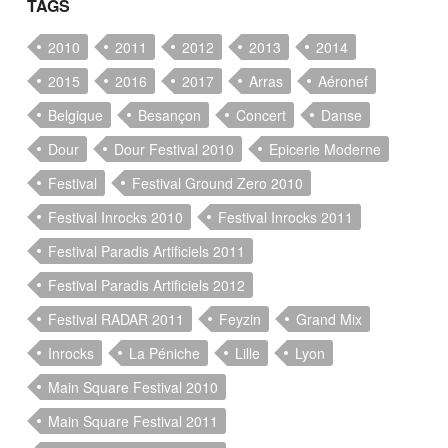
TAGS
2010
2011
2012
2013
2014
2015
2016
2017
Arras
Aéronef
Belgique
Besançon
Concert
Danse
Dour
Dour Festival 2010
Epicerie Moderne
Festival
Festival Ground Zero 2010
Festival Inrocks 2010
Festival Inrocks 2011
Festival Paradis Artificiels 2011
Festival Paradis Artificiels 2012
Festival RADAR 2011
Feyzin
Grand Mix
Inrocks
La Péniche
Lille
Lyon
Main Square Festival 2010
Main Square Festival 2011